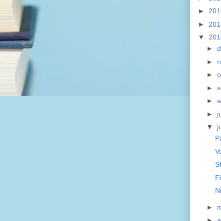
►
20
►
20
▼
20
►
►
►
o
►
s
►
a
►
j
▼
j
P
V
S
F
N
►
►
a