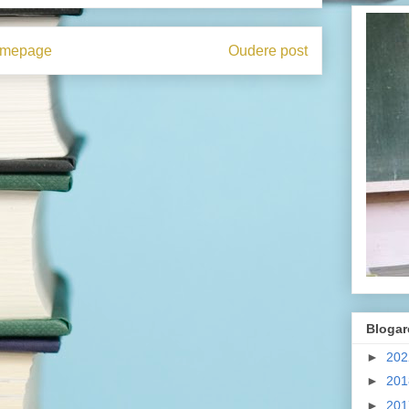
mepage
Oudere post
Blogar
►
20
►
20
►
20