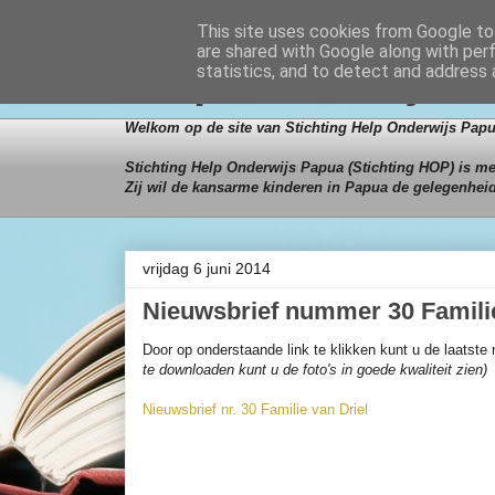
This site uses cookies from Google to 
are shared with Google along with per
Help Onderwijs 
statistics, and to detect and address 
Welkom op de site van Stichting Help Onderwijs Papu
Stichting Help Onderwijs Papua (Stichting HOP) is mei
Zij wil de kansarme kinderen in Papua de gelegenhei
vrijdag 6 juni 2014
Nieuwsbrief nummer 30 Familie
Door op onderstaande link te klikken kunt u de laatste 
te downloaden kunt u de foto's in goede kwaliteit zien)
Nieuwsbrief nr. 30 Familie van Driel