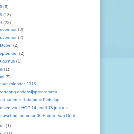
16
(6)
15
(13)
14
(22)
december
(3)
november
(2)
ktober
(2)
eptember
(2)
ugustus
(1)
uli
(1)
uni
(5)
apuakalender 2015
oortgang onderwijsprogramma
tartnummer Rabobank Fietsdag
ietsen voor HOP 14 en/of 18 juni a.s
ieuwsbrief nummer 30 Familie Van Driel
mei
(1)
pril
(1)