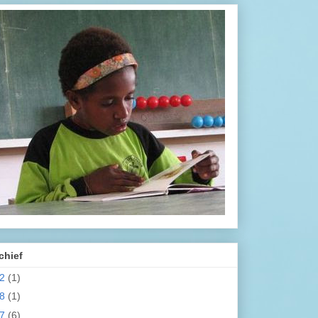
chief
22
(1)
18
(1)
17
(6)