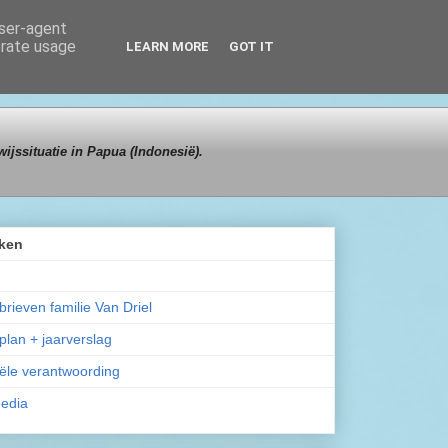
user-agent
erate usage
LEARN MORE
GOT IT
ijssituatie in Papua (Indonesië).
ken
rieven familie Van Driel
plan + jaarverslag
ële verantwoording
media