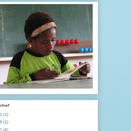
chief
22
(1)
18
(1)
17
(6)