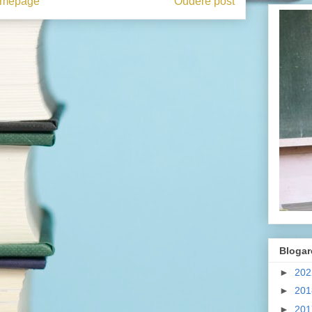
mepage
Oudere post
Blogar
►
20
►
20
►
20