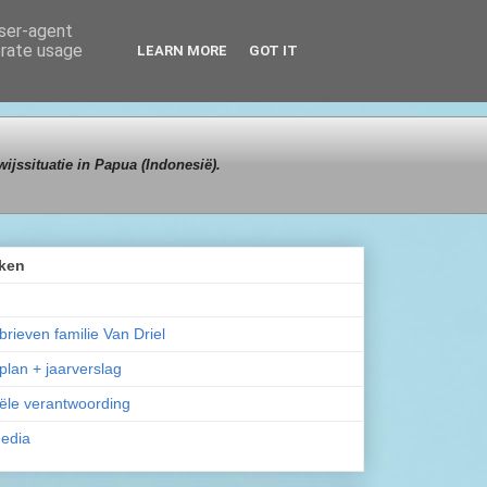
user-agent
erate usage
LEARN MORE
GOT IT
ijssituatie in Papua (Indonesië).
ken
rieven familie Van Driel
plan + jaarverslag
ële verantwoording
media