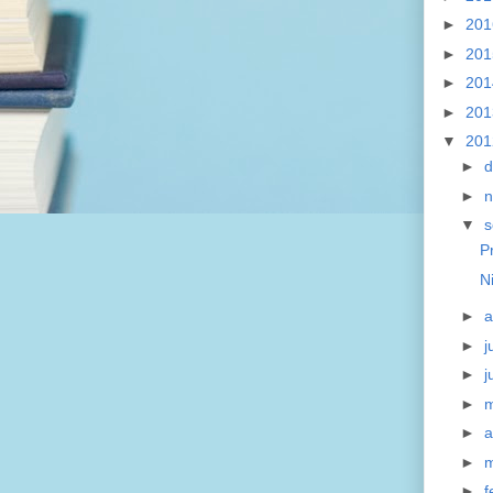
►
20
►
20
►
20
►
20
▼
20
►
►
▼
s
P
N
►
a
►
j
►
j
►
►
a
►
m
►
f