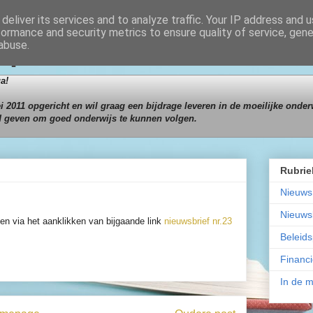
deliver its services and to analyze traffic. Your IP address and 
formance and security metrics to ensure quality of service, gen
Papua
abuse.
a!
 2011 opgericht en wil graag een bijdrage leveren in de moeilijke onderw
d geven om goed onderwijs te kunnen volgen.
Rubrie
Nieuws
Nieuwsb
zen via het aanklikken van bijgaande link
nieuwsbrief nr.23
Beleids
Financi
In de 