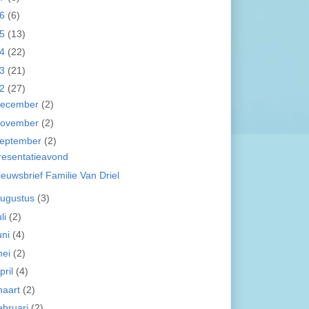
16
(6)
15
(13)
14
(22)
13
(21)
12
(27)
december
(2)
november
(2)
eptember
(2)
resentatieavond
ieuwsbrief Familie Van Driel
ugustus
(3)
uli
(2)
uni
(4)
mei
(2)
pril
(4)
aart
(2)
ebruari
(2)