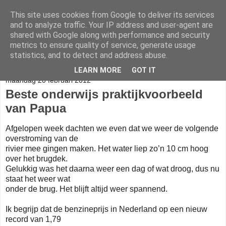
This site uses cookies from Google to deliver its services
Help Onderwijs Papua
and to analyze traffic. Your IP address and user-agent are
shared with Google along with performance and security
metrics to ensure quality of service, generate usage
statistics, and to detect and address abuse.
▼
LEARN MORE
GOT IT
maandag 20 februari 2012
Beste onderwijs praktijkvoorbeeld
van Papua
Afgelopen week dachten we even dat we weer de volgende
overstroming van de
rivier mee gingen maken. Het water liep zo’n 10 cm hoog
over het brugdek.
Gelukkig was het daarna weer een dag of wat droog, dus nu
staat het weer wat
onder de brug. Het blijft altijd weer spannend.
Ik begrijp dat de benzineprijs in Nederland op een nieuw
record van 1,79