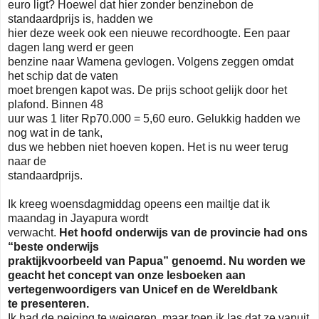
euro ligt? Hoewel dat hier zonder benzinebon de
standaardprijs is, hadden we
hier deze week ook een nieuwe recordhoogte. Een paar
dagen lang werd er geen
benzine naar Wamena gevlogen. Volgens zeggen omdat
het schip dat de vaten
moet brengen kapot was. De prijs schoot gelijk door het
plafond. Binnen 48
uur was 1 liter Rp70.000 = 5,60 euro. Gelukkig hadden we
nog wat in de tank,
dus we hebben niet hoeven kopen. Het is nu weer terug
naar de
standaardprijs.
Ik kreeg woensdagmiddag opeens een mailtje dat ik
maandag in Jayapura wordt
verwacht.
Het hoofd onderwijs van de provincie had ons
“beste onderwijs
praktijkvoorbeeld van Papua” genoemd. Nu worden we
geacht het concept van
onze lesboeken aan
vertegenwoordigers van Unicef en de Wereldbank
te
presenteren.
Ik had de neiging te weigeren, maar toen ik las dat ze vanuit