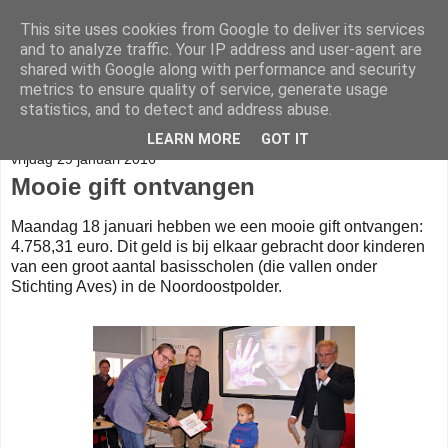
This site uses cookies from Google to deliver its services
Help Onderwijs Papua
and to analyze traffic. Your IP address and user-agent are
shared with Google along with performance and security
metrics to ensure quality of service, generate usage
statistics, and to detect and address abuse.
▼
LEARN MORE
GOT IT
vrijdag 29 januari 2016
Mooie gift ontvangen
Maandag 18 januari hebben we een mooie gift ontvangen:
4.758,31 euro. Dit geld is bij elkaar gebracht door kinderen
van een groot aantal basisscholen (die vallen onder
Stichting Aves) in de Noordoostpolder.